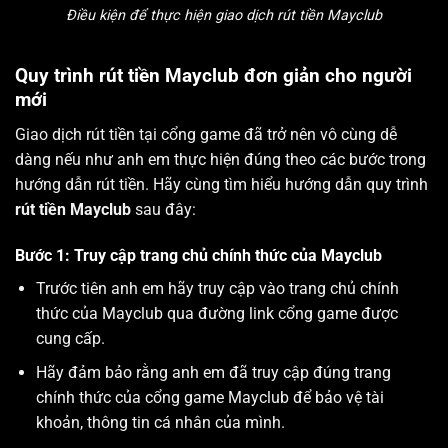
Điều kiện để thực hiện giao dịch rút tiền Mayclub
Quy trình rút tiền Mayclub đơn giản cho người
mới
Giao dịch rút tiền tại cổng game đã trở nên vô cùng dễ
dàng nếu như anh em thực hiện đúng theo các bước trong
hướng dẫn rút tiền. Hãy cùng tìm hiểu hướng dẫn quy trình
rút tiền Mayclub
sau đây:
Bước 1: Truy cập trang chủ chính thức của Mayclub
Trước tiên anh em hãy truy cập vào trang chủ chính
thức của Mayclub qua đường link cổng game được
cung cấp.
Hãy đảm bảo rằng anh em đã truy cập đúng trang
chính thức của cổng game Mayclub để bảo vệ tài
khoản, thông tin cá nhân của mình.