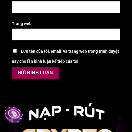
Trang web
Lưu tên của tôi, email, và trang web trong trình duyệt
này cho lần bình luận kế tiếp của tôi.