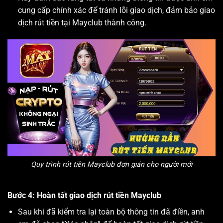
cung cấp chính xác để tránh lỗi giao dịch, đảm bảo giao
dịch rút tiền tại Mayclub thành công.
Quy trình rút tiền Mayclub đơn giản cho người mới
Bước 4: Hoàn tất giao dịch rút tiền Mayclub
Sau khi đã kiểm tra lại toàn bộ thông tin đã điền, anh