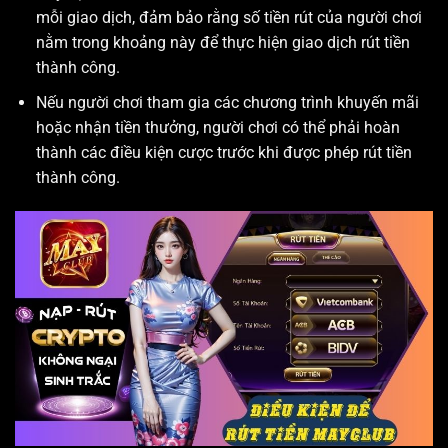
mỗi giao dịch, đảm bảo rằng số tiền rút của người chơi
nằm trong khoảng này để thực hiện giao dịch rút tiền
thành công.
Nếu người chơi tham gia các chương trình khuyến mãi
hoặc nhận tiền thưởng, người chơi có thể phải hoàn
thành các điều kiện cược trước khi được phép rút tiền
thành công.