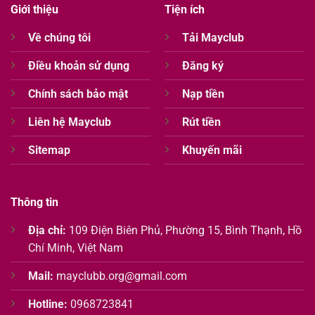
Giới thiệu
Tiện ích
Về chúng tôi
Tải Mayclub
Điều khoản sử dụng
Đăng ký
Chính sách bảo mật
Nạp tiền
Liên hệ Mayclub
Rút tiền
Sitemap
Khuyến mãi
Thông tin
Địa chỉ:
109 Điện Biên Phủ, Phường 15, Bình Thạnh, Hồ
Chí Minh, Việt Nam
Mail:
mayclubb.org@gmail.com
Hotline:
0968723841