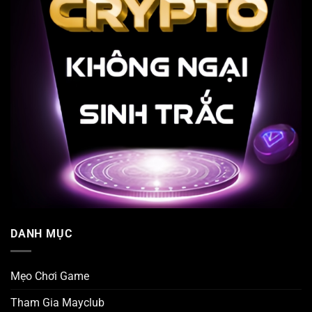
DANH MỤC
Mẹo Chơi Game
Tham Gia Mayclub